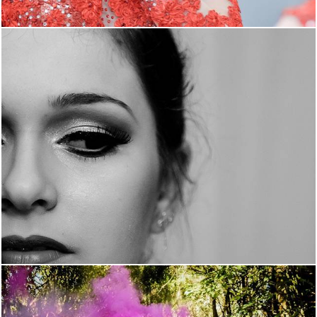
4760
132